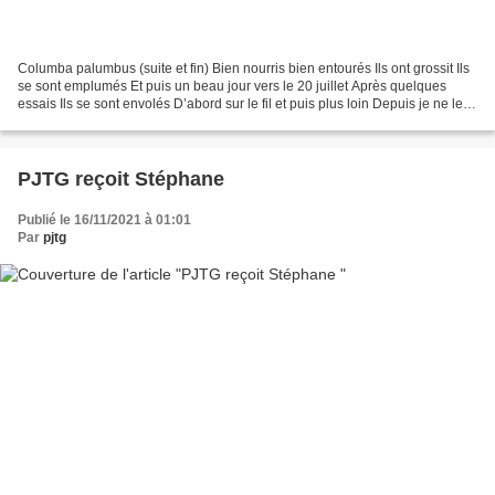
Columba palumbus (suite et fin) Bien nourris bien entourés Ils ont grossit Ils
se sont emplumés Et puis un beau jour vers le 20 juillet Après quelques
essais Ils se sont envolés D’abord sur le fil et puis plus loin Depuis je ne les
distingue plus des...
PJTG reçoit Stéphane
Publié le 16/11/2021 à 01:01
Par
pjtg