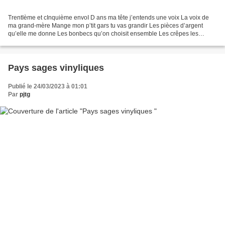
TrentIème et cInquième envoI D ans ma tête j’entends une voix La voix de
ma grand-mère Mange mon p’tit gars tu vas grandir Les pièces d’argent
qu’elle me donne Les bonbecs qu’on choisit ensemble Les crêpes les
beignets Au fond de mon c œ ur Une lumière...
Pays sages vinyliques
Publié le 24/03/2023 à 01:01
Par
pjtg