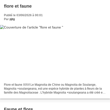
flore et faune
Publié le 03/06/2026 à 00:01
Par
pjtg
Flore et faune XXVI Le Magnolia de Chine ou Magnolia de Soulange,
Magnolia ×soulangeana, est une espèce hybride de plantes à fleurs de la
famille des Magnoliaceae . L'hybride Magnolia ×soulangeana a été créé en
1820 par le botaniste français Étienne Soulange-Bodin...
Faune et flore