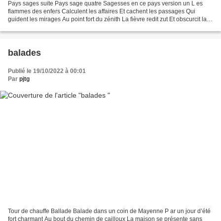
Pays sages suite Pays sage quatre Sagesses en ce pays version un L es
flammes des enfers Calculent les affaires Et cachent les passages Qui
guident les mirages Au point fort du zénith La fièvre redit zut Et obscurcit la
tête Des plumages de fête Des alcôves...
balades
Publié le 19/10/2022 à 00:01
Par
pjtg
Tour de chauffe Ballade Balade dans un coin de Mayenne P ar un jour d’été
fort charmant Au bout du chemin de cailloux La maison se présente sans