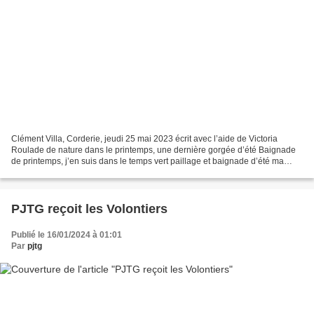
Clément Villa, Corderie, jeudi 25 mai 2023 écrit avec l’aide de Victoria
Roulade de nature dans le printemps, une dernière gorgée d’été Baignade
de printemps, j’en suis dans le temps vert paillage et baignade d’été ma
dernière gorgée Le si soif d’éventail...
PJTG reçoit les Volontiers
Publié le 16/01/2024 à 01:01
Par
pjtg