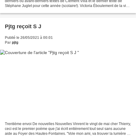
derniers ou avant-derniers textes de Clément Villa et le dernier texte de
Stéphane Juglet pour cette année (scolaire!). Victoria Éboulement de la vie
La douce montagne où je suis...
Pjtg reçoit S J
Publié le 26/05/2021 à 00:01
Par
pjtg
Trentième envoi De nouvelles Nouvelles Vinrent le vingt de mai cher Thierry,
ceci est le premier poème que j'ai écrit entièrement tout seul sans aucune
aide au Foyer des Hautes-Fontaines. "Vole mon ami, va trouver la lumière et