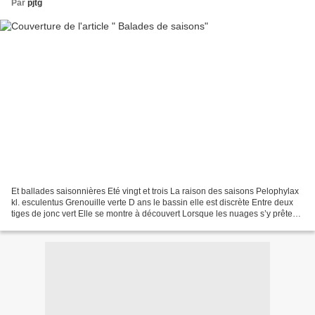
Par
pjtg
Et ballades saisonnières Eté vingt et trois La raison des saisons Pelophylax
kl. esculentus Grenouille verte D ans le bassin elle est discrète Entre deux
tiges de jonc vert Elle se montre à découvert Lorsque les nuages s’y prêtent
Du bout des pattes elle...