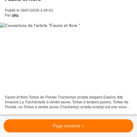
Publié le 28/07/2026 à 00:01
Par
pjtg
Faune et flore Tortue de Floride Trachemys scripta elegans Espèce dite
invasive La Trachémyde à ventre jaune, Tortue à tempes jaunes, Tortue de
Floride, ou Tortue à ventre jaune (Trachemys scripta scripta) est une sous-
espèce de tortue de la famille des...
Page suivante >