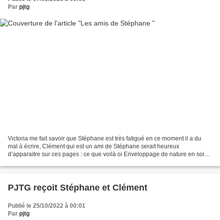
Par
pjtg
Victoria me fait savoir que Stéphane est très fatigué en ce moment il a du
mal à écrire, Clément qui est un ami de Stéphane serait heureux
d’apparaitre sur ces pages : ce que voilà oi Enveloppage de nature en soi
Doux d’un oreiller d’une couverture de...
PJTG reçoit Stéphane et Clément
Publié le 25/10/2022 à 00:01
Par
pjtg