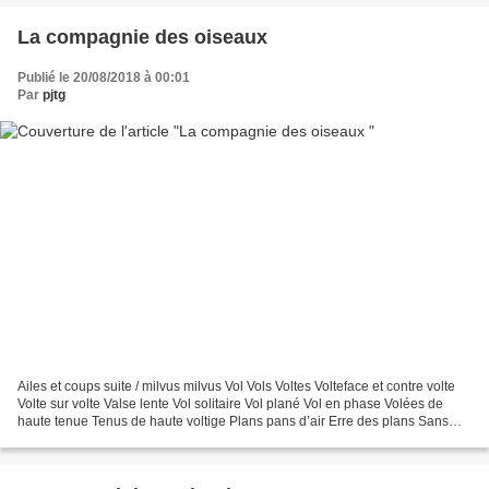
La compagnie des oiseaux
Publié le 20/08/2018 à 00:01
Par
pjtg
Ailes et coups suite / milvus milvus Vol Vols Voltes Volteface et contre volte
Volte sur volte Valse lente Vol solitaire Vol plané Vol en phase Volées de
haute tenue Tenus de haute voltige Plans pans d’air Erre des plans Sans
volts sur alimenté L’aisance...