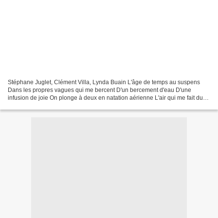
Stéphane Juglet, Clément Villa, Lynda Buain L'âge de temps au suspens
Dans les propres vagues qui me bercent D'un bercement d'eau D'une
infusion de joie On plonge à deux en natation aérienne L'air qui me fait du
bien ma Ténésia Tu es mon tout bien-être...