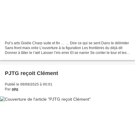
Pul’s arts Gisèle Charp suite et fin … … Dire ce qui se sent Dans le délimiter
Sans front mais orée L’ouverture à la figuration Les frontières du déjà dit
Donner à tâter le l’œil Laisser l’iris errer Et se narrer Se conter le tour et les
détours Ouvrir...
PJTG reçoit Clément
Publié le 08/08/2025 à 00:01
Par
pjtg