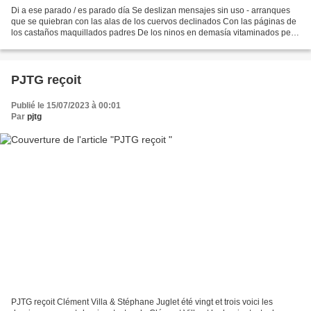
Di a ese parado / es parado día Se deslizan mensajes sin uso - arranques
que se quiebran con las alas de los cuervos declinados Con las páginas de
los castaños maquillados padres De los ninos en demasía vitaminados pero
calcados La cabaña de los chavales...
PJTG reçoit
Publié le 15/07/2023 à 00:01
Par
pjtg
PJTG reçoit Clément Villa & Stéphane Juglet été vingt et trois voici les