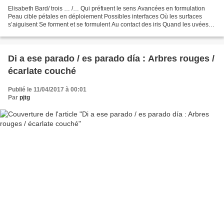
Elisabeth Bard/ trois … /… Qui préfixent le sens Avancées en formulation
Peau cible pétales en déploiement Possibles interfaces Où les surfaces
s’aiguisent Se forment et se formulent Au contact des iris Quand les uvées
se préparent Pour parer aux interdits...
Di a ese parado / es parado día : Arbres rouges /
écarlate couché
Publié le 11/04/2017 à 00:01
Par
pjtg