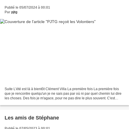
Publié le 05/07/2024 à 00:01
Par
pjtg
Suite L’été est là à bientôt Clément Villa La première fois La première fois
que je rencontre quelqu'un je ne sais pas par où ni par quel chemin lui dire
les choses. Des fois je m'agace, pour ne pas dire le plus souvent. C'est
souvent pour expliquer le...
Les amis de Stéphane
Publié le 07/05/2023 à 00:01