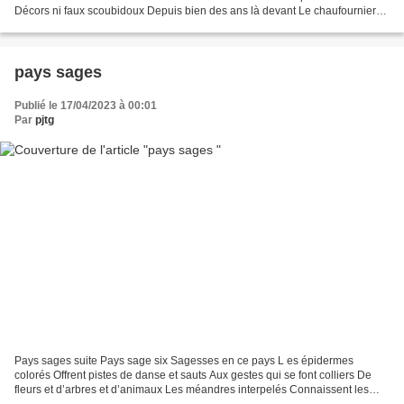
Décors ni faux scoubidoux Depuis bien des ans là devant Le chaufournier
tenait boutique Beau temps ou mauvais...
pays sages
Publié le 17/04/2023 à 00:01
Par
pjtg
Pays sages suite Pays sage six Sagesses en ce pays L es épidermes
colorés Offrent pistes de danse et sauts Aux gestes qui se font colliers De
fleurs et d’arbres et d’animaux Les méandres interpelés Connaissent les