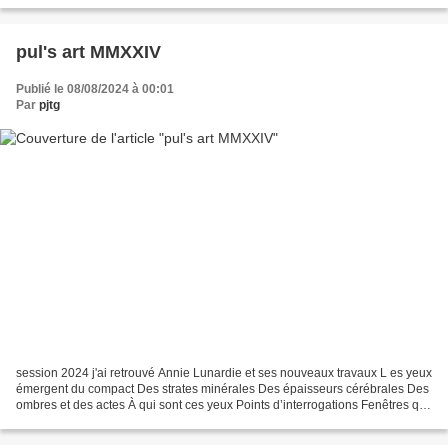
vastes scènes Aux membrures écartelées...
pul's art MMXXIV
Publié le 08/08/2024 à 00:01
Par
pjtg
session 2024 j'ai retrouvé Annie Lunardie et ses nouveaux travaux L es yeux
émergent du compact Des strates minérales Des épaisseurs cérébrales Des
ombres et des actes À qui sont ces yeux Points d’interrogations Fenêtres qui
se tournent Vers l’intérieur...