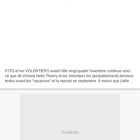
PJTG et les VOLONTIERS avant l'été vingt quatre l'aventure continue voici
ce que dit Victoria hello Thierry et les Volontiers les (probablement) derniers
textes avant les "vacances" et la reprise en septembre. A moins que j'aille
voir Lynda un jour ou...
Publicité