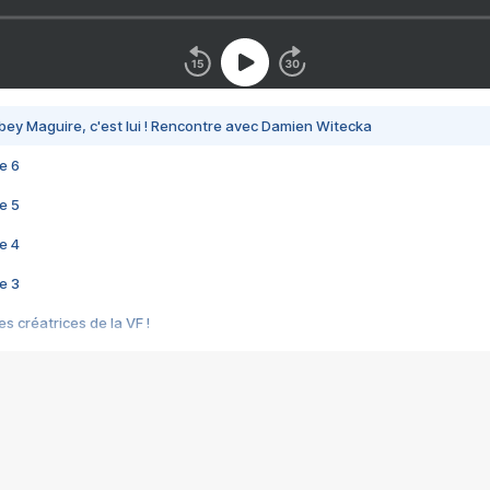
bey Maguire, c'est lui ! Rencontre avec Damien Witecka
e 6
e 5
e 4
e 3
s créatrices de la VF !
e 2
e 1
e Mektoub My Love arrive enfin ! Rencontre avec Shaïn Boumedine et Sal
i : après Toni en famille