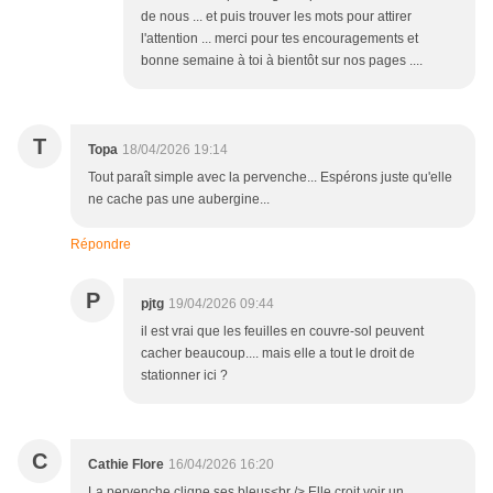
de nous ... et puis trouver les mots pour attirer
l'attention ... merci pour tes encouragements et
bonne semaine à toi à bientôt sur nos pages ....
T
Topa
18/04/2026 19:14
Tout paraît simple avec la pervenche... Espérons juste qu'elle
ne cache pas une aubergine...
Répondre
P
pjtg
19/04/2026 09:44
il est vrai que les feuilles en couvre-sol peuvent
cacher beaucoup.... mais elle a tout le droit de
stationner ici ?
C
Cathie Flore
16/04/2026 16:20
La pervenche cligne ses bleus<br /> Elle croit voir un